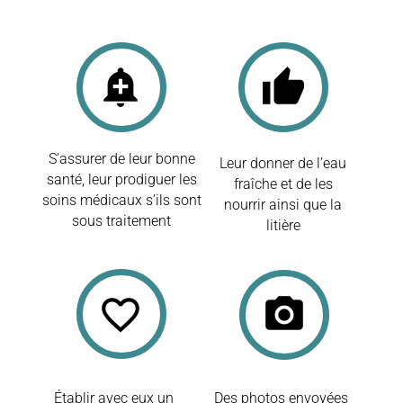
add_alert
thumb_up
S’assurer de leur bonne
Leur donner de l’eau
santé, leur prodiguer les
fraîche et de les
soins médicaux s’ils sont
nourrir ainsi que la
sous traitement
litière
favorite_border
camera_alt
Établir avec eux un
Des photos envoyées