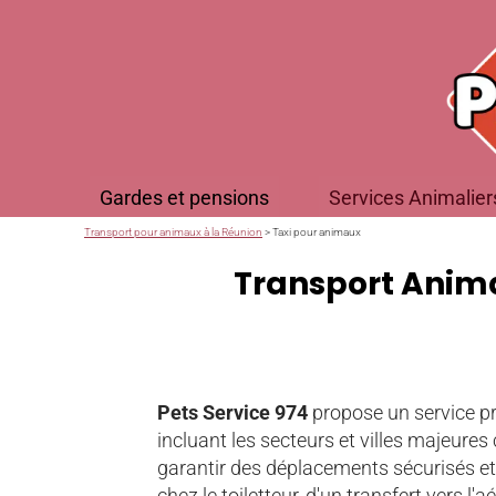
Gardes et pensions
Services Animalier
Transport pour animaux à la Réunion
> Taxi pour animaux
Transport Animal
Pets Service 974
propose un service p
incluant les secteurs et villes majeur
garantir des déplacements sécurisés et 
chez le toiletteur, d'un transfert vers l