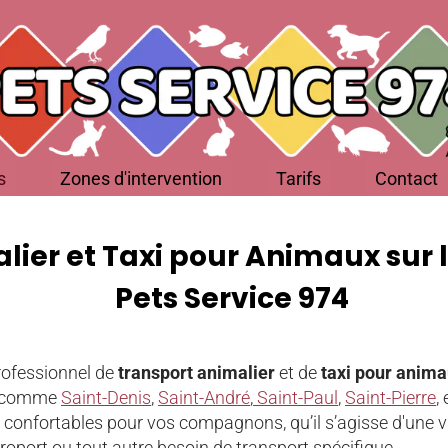
s
Zones d'intervention
Tarifs
Contact
ier et Taxi pour Animaux sur l
Pets Service 974
rofessionnel de
transport animalier
et de
taxi pour anim
es comme
Saint-Denis
,
Saint-André
,
Saint-Paul
,
Saint-Pierre
,
confortables pour vos compagnons, qu’il s’agisse d'une vis
'aéroport ou tout autre besoin de transport spécifique.