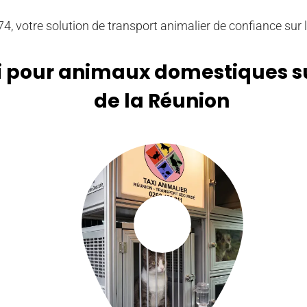
4, votre solution de transport animalier de confiance sur l'
i pour animaux domestiques sur
de la Réunion
place