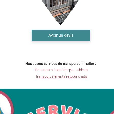
Avoir un devis
Nos autres services de transport animalier :
Transport alimentaire pour chiens
Transport alimentaire pour chats
nimaux, taxi animalier, chien, chat, oiseau, aquarium, bassin, courses animalières, livraison à domicile, cro