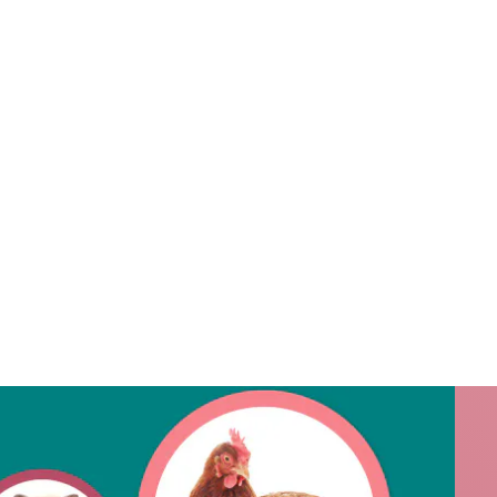
quettes, litière, médicaments, vétérinaire.