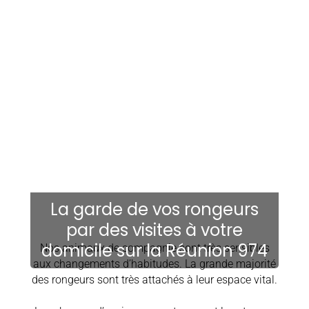
La garde de vos rongeurs
par des visites à votre
domicile sur la Réunion 974
Nos animaux de compagnie sont très sensibles
aux changements d’habitudes. La grande majorité
des rongeurs sont très attachés à leur espace vital.