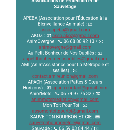
Associations de Protection et de
Sauvetage
APEBA (Association pour l’Éducation à la
Bienveillance Animale) : 📧
asso.apeba@gmail.com
AKOZ : 📧
asso.akoz@gmail.com
AnimOvergne : 📞 06 68 80 92 13 / 📧
animovergne@gmail.com
Au Petit Bonheur de Nos Oubliés : 📧
aupetitbonheurdenosoublies@gmail.com
AMI (Anim’Assistance pour La Métropole et
ses Îles) : 📧
contact.amireunion@gmail.com
APACH (Association Pattes & Cœurs
Horizons) : 📧
apach.contact@gmail.com
Anim’Mots : 📞 06 79 97 76 32 / 📧
animmotsmediation@gmail.com
Mon Toit Pour Toi : 📧
assomontoitpourtoi@gmail.com
SAUVE TON BOURBON ET CIE : 📧
sauvetonbourbonetcie@gmail.com
Sauvade : 📞 06 59 03 84 44 / 📧