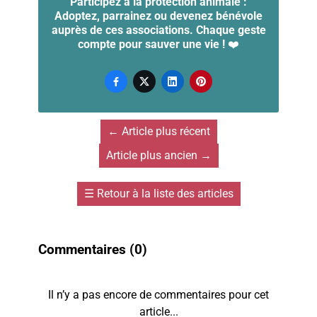
Participez à la protection animale :
Adoptez, parrainez ou devenez bénévole
auprès de ces associations. Chaque geste
compte pour sauver une vie !
❤️




←
Article plus récent
Article plus ancien
→
☰
Retour à la liste des articles
Commentaires (
0
)
Il n’y a pas encore de commentaires pour cet
article...