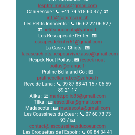
lesptits.minuss@gmail.com
CaniRescue : 📞 +41 79 518 60 87 / 📧
info@canirescue.ch
Les Petits Innocents : 📞 06 62 22 06 82 /
📧
petitsinnocents@yahoo.fr
Les Rescapés de l’Enfer : 📧
rescapesdelenfer61@gmail.com
La Case à Chiots : 📧
lacaseachiots.nespourvivre.asso@gmail.com
Respek Nout Poilus : 📧
respek-nout-
poilus@orange.fr
Praline Bella and Co : 📧
pralinebellaand.co@yahoo.fr
Rêve de Luna : 📞 09 87 88 41 15 / 06 59
89 21 17
Alika : 📧
marie.polio35@gmail.com
Tilka : 📧
asso.tilka@gmail.com
Madascota : 📧
madascota@gmail.com
Les Coussinets du Cœur : 📞 07 60 73 73
93 / 📧
contact@lescoussinetsducoeur.com
Les Croquettes de l’Espoir : 📞 09 84 34 41