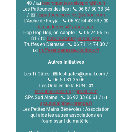
40 / 📧
lescroquettes.delespoir@live.fr
Les Pattounes des Îles : 📞 06 87 80 33 34
/ 📧
lespattounesdesiles@yahoo.com
L’Arche de Freyja : 📞 06 52 54 43 53 / 📧
larchedefreyja@yahoo.com
Hop Hop Hop, on Adopte : 📞 06 24 86 16
81 / 📧
hoponadopte@gmail.com
Truffes en Détresse : 📞 06 71 14 74 30 /
📧
truffesendetresse@outlook.fr
Autres Initiatives
Les Ti Gâtés : 📧 lestigates@gmail.com /
📞 06 50 81 35 06
Les Oubliés de la RUN : 📧
lesoubliesdelarun@gmail.com
SPA Sud Alpine : 📞 06 92 33 66 61 / 📧
spa.sudalpine@orange.fr
Les Petites Mains Bénévoles : Association
qui aide les autres associations en
fournissant du matériel.