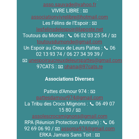
asso.sauvade@yahoo.fr
VIVRE LIBRE : 📧
associationvivrelibre@hotmail.com
Les Félins de l’Espoir : 📧
lesfelinsdelespoir@laposte.net
Toutous du Monde : 📞 06 02 03 25 54 / 📧
toutousdumonde@gmail.com
Un Espoir au Creux de Leurs Pattes : 📞 06
02 13 93 74 / 06 27 34 39 39 /
📧
unespoiraucreuxdeleurspattes@gmail.com
97CATS : 📧
ohana@97cats.re
Associations Diverses
Pattes d’Amour 974 : 📧
pattesdamour974@gmail.com
La Tribu des Crocs Mignons : 📞 06 49 07
15 80 / 📧
assolescrocsmignons@gmail.com
RPA (Réunion Protection Animale) : 📞 06
92 69 06 90 / 📧
assorpa974@gmail.com
ERKA Jamais Sans Toit : 📧