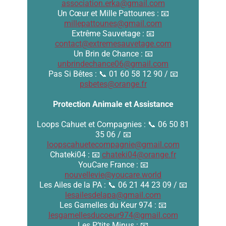
association.erka@gmail.com
Un Cœur et Mille Pattounes : 📧
millepattounes@gmail.com
Extrême Sauvetage : 📧
contact@extremesauvetage.com
Un Brin de Chance : 📧
unbrindechance06@gmail.com
Pas Si Bêtes : 📞 01 60 58 12 90 / 📧
psbetes@orange.fr
Protection Animale et Assistance
Loops Cahuet et Compagnies : 📞 06 50 81
35 06 / 📧
loopscahuetecompagnie@gmail.com
Chateki04 : 📧
chateki04@orange.fr
YouCare France : 📧
nouvellevie@youcare.world
Les Ailes de la PA : 📞 06 21 44 23 09 / 📧
lesailesdelapa@gmail.com
Les Gamelles du Keur 974 : 📧
lesgamellesducoeur974@gmail.com
Les P’tits Minus : 📧