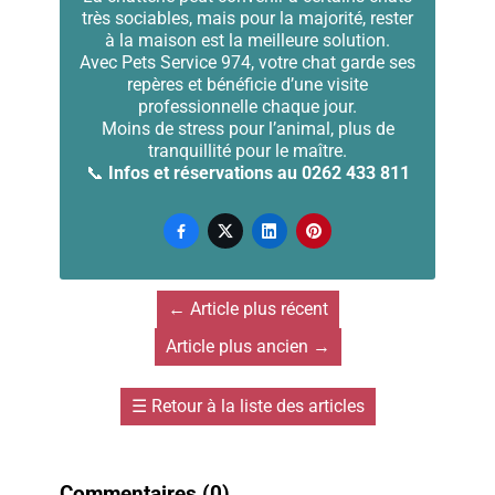
très sociables, mais pour la majorité, rester
à la maison est la meilleure solution.
Avec Pets Service 974, votre chat garde ses
repères et bénéficie d’une visite
professionnelle chaque jour.
Moins de stress pour l’animal, plus de
tranquillité pour le maître.
📞
Infos et réservations au 0262 433 811




←
Article plus récent
Article plus ancien
→
☰
Retour à la liste des articles
Commentaires (
0
)