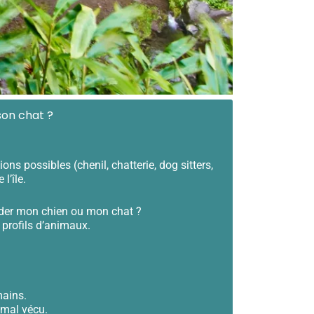
son chat ?
s possibles (chenil, chatterie, dog sitters,
l’île.
arder mon chien ou mon chat ?
 profils d’animaux.
mains.
 mal vécu.