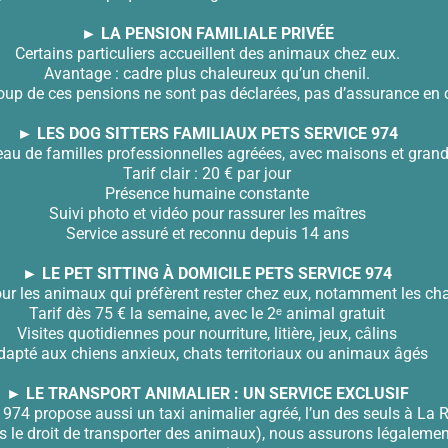
► LA PENSION FAMILIALE PRIVÉE
Certains particuliers accueillent des animaux chez eux.
Avantage : cadre plus chaleureux qu’un chenil.
oup de ces pensions ne sont pas déclarées, pas d’assurance en 
► LES DOG SITTERS FAMILIAUX PETS SERVICE 974
u de familles professionnelles agréées, avec maisons et grands
Tarif clair : 20 € par jour
Présence humaine constante
Suivi photo et vidéo pour rassurer les maîtres
Service assuré et reconnu depuis 14 ans
► LE PET SITTING À DOMICILE PETS SERVICE 974
our les animaux qui préfèrent rester chez eux, notamment les cha
Tarif dès 75 € la semaine, avec le 2ᵉ animal gratuit
Visites quotidiennes pour nourriture, litière, jeux, câlins
dapté aux chiens anxieux, chats territoriaux ou animaux âgés
► LE TRANSPORT ANIMALIER : UN SERVICE EXCLUSIF
 974 propose aussi un taxi animalier agréé, l’un des seuls à La 
 le droit de transporter des animaux), nous assurons légalement v