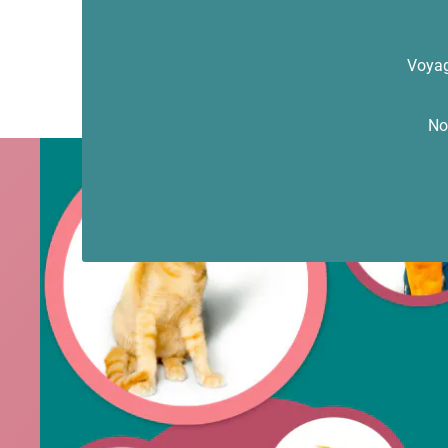
Voyag
No