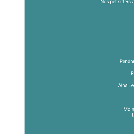
Nos pet sitters
Pendan
R
Ainsi, 
Moins