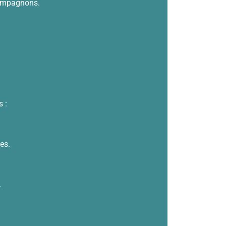
compagnons.
 :
es.
.