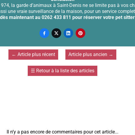
 974, la garde d’animaux à Saint-Denis ne se limite pas à vos ch
si une vraie surveillance de la maison, pour un service complet 
dès maintenant au 0262 433 811 pour réserver votre pet sitter




←
Article plus récent
Article plus ancien
→
☰
Retour à la liste des articles
Il n’y a pas encore de commentaires pour cet article...