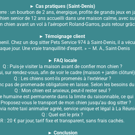
► Cas pratiques (Saint-Denis)
erre : un bourbon de 2 ans, énergique, profite de grands jeux en ja
hien senior de 12 ans accueilli dans une maison calme, avec su
n chien avant un vol à l’aéroport Roland-Garros, puis retour grâc
► Témoignage client
enil. Chez un dog sitter Pets Service 974 à Saint-Denis, il a vé
aque jour. Une vraie tranquillité d’esprit. » – M. A., Saint-Denis
► FAQ locale
Q : Puis-je visiter la maison avant de confier mon chien ?
ui, sur rendez-vous, afin de voir le cadre (maison + jardin clôturé)
Q : Les chiens sont-ils promenés à l’extérieur ?
onc pas de promenade obligatoire en laisse. Selon les besoins du
Q : Mon chien est anxieux, peut-il rester seul ?
e humaine est permanente dans la limite du raisonnable, ce qui li
: Proposez-vous le transport de mon chien jusqu’au dog sitter ?
 via notre taxi animalier agréé, service unique et légal à La Réuni
Q : Quel est le prix ?
R : 20 € par jour, tarif fixe et transparent, sans frais cachés.
► Conclusion