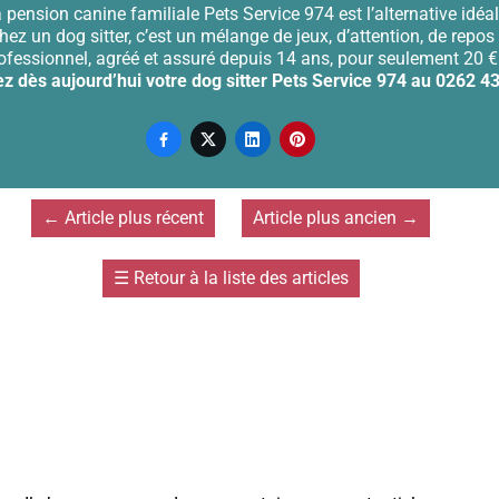
a pension canine familiale Pets Service 974 est l’alternative idéal
ez un dog sitter, c’est un mélange de jeux, d’attention, de repos 
ofessionnel, agréé et assuré depuis 14 ans, pour seulement 20 € 
z dès aujourd’hui votre dog sitter Pets Service 974 au 0262 4




←
Article plus récent
Article plus ancien
→
☰
Retour à la liste des articles