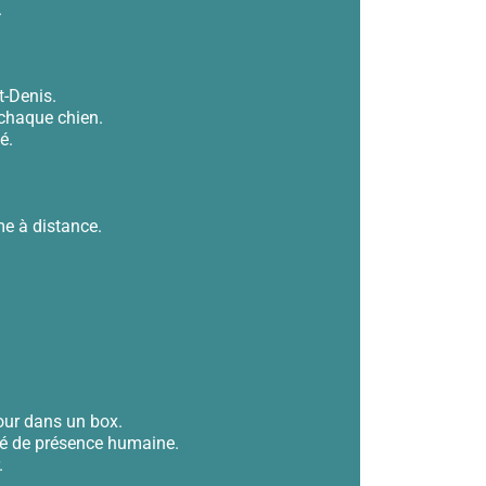
.
t-Denis.
 chaque chien.
é.
e à distance.
our dans un box.
uré de présence humaine.
.