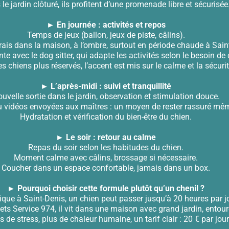
le jardin clôturé, ils profitent d’une promenade libre et sécurisée
► En journée : activités et repos
Temps de jeux (ballon, jeux de piste, câlins).
ais dans la maison, à l’ombre, surtout en période chaude à Sain
te avec le dog sitter, qui adapte les activités selon le besoin de
es chiens plus réservés, l’accent est mis sur le calme et la sécurit
► L’après-midi : suivi et tranquillité
uvelle sortie dans le jardin, observation et stimulation douce.
u vidéos envoyées aux maîtres : un moyen de rester rassuré mêm
Hydratation et vérification du bien-être du chien.
► Le soir : retour au calme
Repas du soir selon les habitudes du chien.
Moment calme avec câlins, brossage si nécessaire.
Coucher dans un espace confortable, jamais dans un box.
► Pourquoi choisir cette formule plutôt qu’un chenil ?
ique à Saint-Denis, un chien peut passer jusqu’à 20 heures par j
Pets Service 974, il vit dans une maison avec grand jardin, ento
 de stress, plus de chaleur humaine, un tarif clair : 20 € par jour