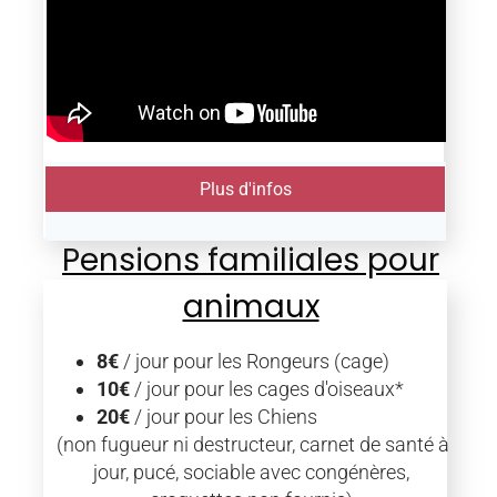
Plus d'infos
Pensions familiales pour
animaux
8€
/ jour pour les Rongeurs (cage)
10€
/ jour pour les cages d'oiseaux*
20€
/ jour pour les Chiens
(non fugueur ni destructeur, carnet de santé à
jour, pucé, sociable avec congénères,