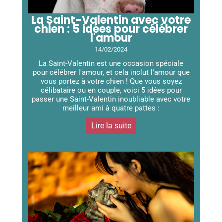
La Saint-Valentin avec votre
chien : 5 idées pour célébrer
l'amour
14/02/2024
La Saint-Valentin est une occasion spéciale
pour célébrer l'amour, et cela inclut l'amour que
vous portez à votre chien ! Que vous soyez
célibataire ou en couple, voici 5 idées pour
passer une Saint-Valentin inoubliable avec votre
meilleur ami à quatre pattes :
Lire la suite