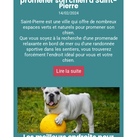
promener son chien à Saint-
Pierre
14/02/2024
Saint-Pierre est une ville qui offre de nombreux
espaces verts et naturels pour promener son
chien.
Que vous soyez à la recherche d'une promenade
relaxante en bord de mer ou d'une randonnée
sportive dans les sentiers, vous trouverez
forcément l'endroit idéal pour vous et votre
chien.
Lire la suite