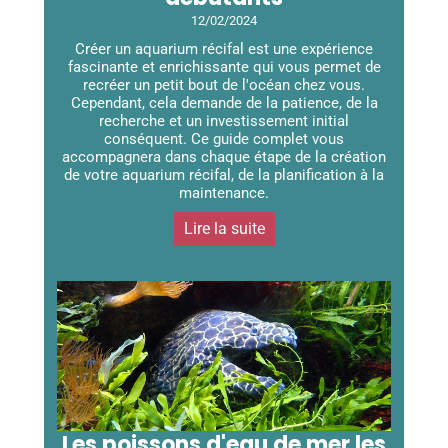
12/02/2024
Créer un aquarium récifal est une expérience
fascinante et enrichissante qui vous permet de
recréer un petit bout de l'océan chez vous.
Cependant, cela demande de la patience, de la
recherche et un investissement initial
conséquent. Ce guide complet vous
accompagnera dans chaque étape de la création
de votre aquarium récifal, de la planification à la
maintenance.
Lire la suite
Les poissons d'eau de mer les